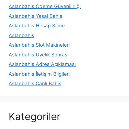
Aslanbahis Ödeme Güvenilirliği
Aslanbahis Yasal Bahis
Aslanbahis Hesap Silme
Aslanbahis
Aslanbahis Slot Makineleri
Aslanbahis Üyelik Sonrası
Aslanbahis Adres Açıklaması
Aslanbahis İletişim Bilgileri
Aslanbahis Canlı Bahis
Kategoriler