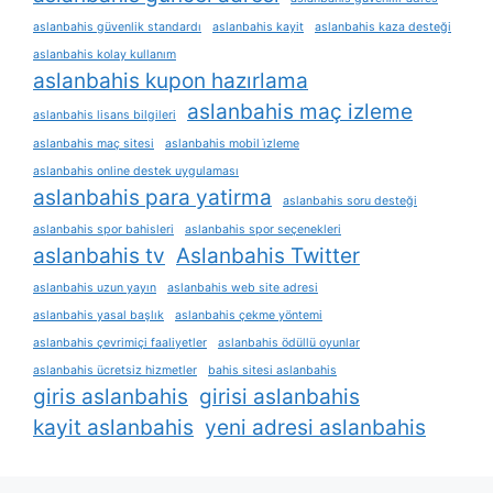
aslanbahis güvenlik standardı
aslanbahis kayit
aslanbahis kaza desteği
aslanbahis kolay kullanım
aslanbahis kupon hazırlama
aslanbahis maç izleme
aslanbahis lisans bilgileri
aslanbahis maç sitesi
aslanbahis mobil i̇zleme
aslanbahis online destek uygulaması
aslanbahis para yatirma
aslanbahis soru desteği
aslanbahis spor bahisleri
aslanbahis spor seçenekleri
aslanbahis tv
Aslanbahis Twitter
aslanbahis uzun yayın
aslanbahis web site adresi
aslanbahis yasal başlık
aslanbahis çekme yöntemi
aslanbahis çevrimiçi faaliyetler
aslanbahis ödüllü oyunlar
aslanbahis ücretsiz hizmetler
bahis sitesi aslanbahis
giris aslanbahis
girisi aslanbahis
kayit aslanbahis
yeni adresi aslanbahis