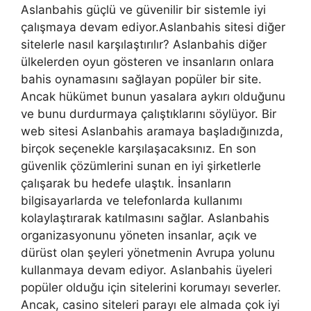
Aslanbahis güçlü ve güvenilir bir sistemle iyi
çalışmaya devam ediyor.Aslanbahis sitesi diğer
sitelerle nasıl karşılaştırılır? Aslanbahis diğer
ülkelerden oyun gösteren ve insanların onlara
bahis oynamasını sağlayan popüler bir site.
Ancak hükümet bunun yasalara aykırı olduğunu
ve bunu durdurmaya çalıştıklarını söylüyor. Bir
web sitesi Aslanbahis aramaya başladığınızda,
birçok seçenekle karşılaşacaksınız. En son
güvenlik çözümlerini sunan en iyi şirketlerle
çalışarak bu hedefe ulaştık. İnsanların
bilgisayarlarda ve telefonlarda kullanımı
kolaylaştırarak katılmasını sağlar. Aslanbahis
organizasyonunu yöneten insanlar, açık ve
dürüst olan şeyleri yönetmenin Avrupa yolunu
kullanmaya devam ediyor. Aslanbahis üyeleri
popüler olduğu için sitelerini korumayı severler.
Ancak, casino siteleri parayı ele almada çok iyi