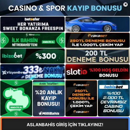
×
ASLANBAHİS GİRİŞ İÇİN TIKLAYINIZ!