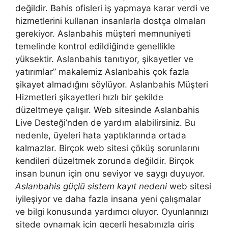
değildir. Bahis ofisleri iş yapmaya karar verdi ve
hizmetlerini kullanan insanlarla dostça olmaları
gerekiyor. Aslanbahis müşteri memnuniyeti
temelinde kontrol edildiğinde genellikle
yüksektir. Aslanbahis tanıtıyor, şikayetler ve
yatırımlar” makalemiz Aslanbahis çok fazla
şikayet almadığını söylüyor. Aslanbahis Müşteri
Hizmetleri şikayetleri hızlı bir şekilde
düzeltmeye çalışır. Web sitesinde Aslanbahis
Live Desteği’nden de yardım alabilirsiniz. Bu
nedenle, üyeleri hata yaptıklarında ortada
kalmazlar. Birçok web sitesi çöküş sorunlarını
kendileri düzeltmek zorunda değildir. Birçok
insan bunun için onu seviyor ve saygı duyuyor.
Aslanbahis güçlü sistem kayıt nedeni
web sitesi
iyileşiyor ve daha fazla insana yeni çalışmalar
ve bilgi konusunda yardımcı oluyor. Oyunlarınızı
sitede oynamak için geçerli hesabınızla giriş