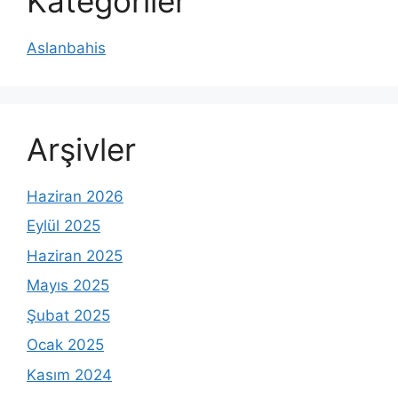
Kategoriler
Aslanbahis
Arşivler
Haziran 2026
Eylül 2025
Haziran 2025
Mayıs 2025
Şubat 2025
Ocak 2025
Kasım 2024