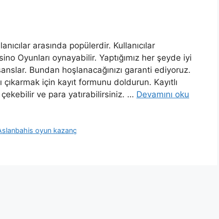
anıcılar arasında popülerdir. Kullanıcılar
no Oyunları oynayabilir. Yaptığımız her şeyde iyi
 şanslar. Bundan hoşlanacağınızı garanti ediyoruz.
 çıkarmak için kayıt formunu doldurun. Kayıtlı
 çekebilir ve para yatırabilirsiniz. …
Devamını oku
Aslanbahis oyun kazanç