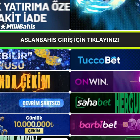
ASLANBAHİS GİRİŞ İÇİN TIKLAYINIZ!