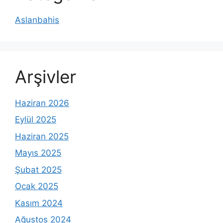
Aslanbahis
Arşivler
Haziran 2026
Eylül 2025
Haziran 2025
Mayıs 2025
Şubat 2025
Ocak 2025
Kasım 2024
Ağustos 2024