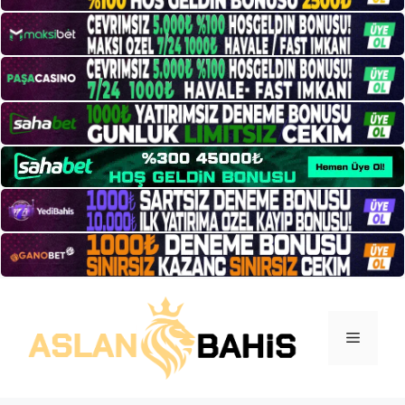
İçeriğe
atla
Menü