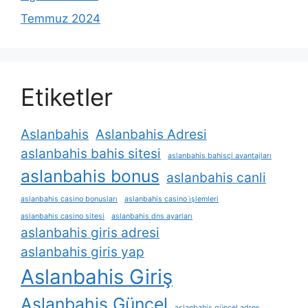
Temmuz 2024
Etiketler
Aslanbahis
Aslanbahis Adresi
aslanbahis bahis sitesi
aslanbahis bahisçi avantajları
aslanbahis bonus
aslanbahis canli
aslanbahis casino bonusları
aslanbahis casino i̇şlemleri
aslanbahis casino sitesi
aslanbahis dns ayarları
aslanbahis giris adresi
aslanbahis giris yap
Aslanbahis Giriş
Aslanbahis Güncel
aslanbahis güncel adres