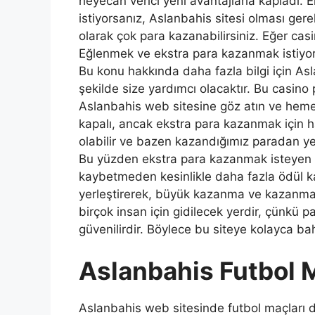
heyecan verici yeni avantajlarla kapladı
istiyorsanız, Aslanbahis sitesi olması ger
olarak çok para kazanabilirsiniz. Eğer casi
Eğlenmek ve ekstra para kazanmak istiyor
Bu konu hakkında daha fazla bilgi için As
şekilde size yardımcı olacaktır. Bu casi
Aslanbahis web sitesine göz atın ve hem
kapalı, ancak ekstra para kazanmak için h
olabilir ve bazen kazandığımız paradan y
Bu yüzden ekstra para kazanmak isteyen bi
kaybetmeden kesinlikle daha fazla ödül 
yerleştirerek, büyük kazanma ve kazanma
birçok insan için gidilecek yerdir, çünkü 
güvenilirdir. Böylece bu siteye kolayca bah
Aslanbahis Futbol 
Aslanbahis web sitesinde futbol maçları d