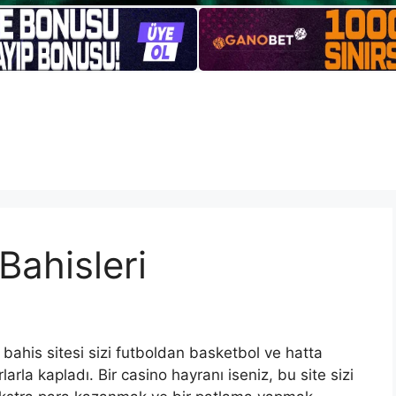
Bahisleri
bahis sitesi sizi futboldan basketbol ve hatta
arla kapladı. Bir casino hayranı iseniz, bu site sizi