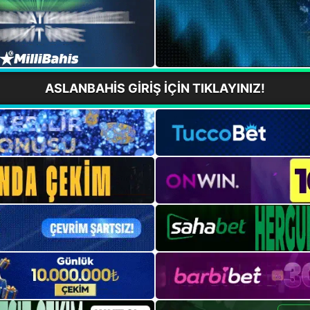
ASLANBAHİS GİRİŞ İÇİN TIKLAYINIZ!